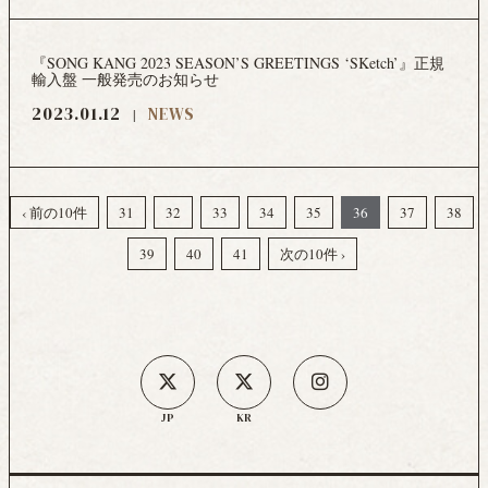
『SONG KANG 2023 SEASON’S GREETINGS ‘SKetch’』正規
輸入盤 一般発売のお知らせ
2023.01.12
NEWS
‹ 前の10件
31
32
33
34
35
36
37
38
39
40
41
次の10件 ›
JP
KR