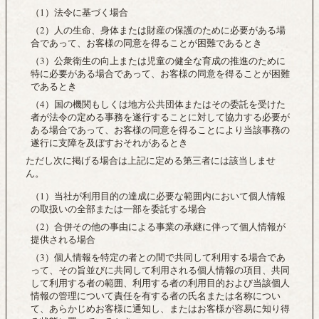
（1）法令に基づく場合
（2）人の生命、身体または財産の保護のために必要がある場
合であって、お客様の同意を得ることが困難であるとき
（3）公衆衛生の向上または児童の健全な育成の推進のために
特に必要がある場合であって、お客様の同意を得ることが困難
であるとき
（4）国の機関もしくは地方公共団体またはその委託を受けた
者が法令の定める事務を遂行することに対して協力する必要が
ある場合であって、お客様の同意を得ることにより当該事務の
遂行に支障を及ぼすおそれがあるとき
ただし次に掲げる場合は上記に定める第三者には該当しませ
ん。
（1）当社が利用目的の達成に必要な範囲内において個人情報
の取扱いの全部または一部を委託する場合
（2）合併その他の事由による事業の承継に伴って個人情報が
提供される場合
（3）個人情報を特定の者との間で共同して利用する場合であ
って、その旨並びに共同して利用される個人情報の項目、共同
して利用する者の範囲、利用する者の利用目的および当該個人
情報の管理について責任を有する者の氏名または名称につい
て、あらかじめお客様に通知し、またはお客様が容易に知り得