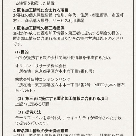
る性質を勘案した措置
2. 匿名加工情報に含まれる項目
お客様の個人属性情報（性別、年代、住所（都道府県・市区町
村）、商品購入履歴、サービス利用履歴
3. 匿名加工情報の第三者提供
当社が作成した匿名加工情報を第三者に提供する場合の目的、
匿名加工情報に含まれる項目及びその提供方法は以下のとおり
です。
(1) 目的
当社が提携する次の会社で統計化情報を作成するため。
オリコン・リサーチ株式会社
（所在地：東京都港区六本木六丁目8番10号）
株式会社阪神コンテンツリンク
（所在地：東京都港区六本木一丁目8番7号 MFPR六本木麻布
台ビル6Ｆ）
（2）第三者に提供する匿名加工情報に含まれる項目
上記2.に定める項目
（3）提供方法
データファイルを暗号化し、セキュリティが確保された手段
で提供を行います。
4. 匿名加工情報の安全管理措置
当社は、匿名加工情報を取り扱う従業員に対し、社内規程に基