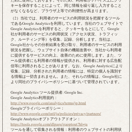
ために使用しております。そのため、利用者がデバイス上にクッ
キーを保存することによって、同じ情報を繰り返し入力すること
がなくなるなど、ブラウザ上等での利便性が高まります。
（2）当社では、利用者のサービスの利用状況を把握するツール
であるGoogle Analyticsを利用しています。当社のウェブサイトで
Google Analyticsを利用すると、クッキーをもとにして、Google
社が利用者のサービスの利用状況（アクセス状況、トラフィッ
ク、ルーティング等）を収集、記録、分析します。当社は、
Google社からその分析結果を受け取り、利用者のサービスの利用
状況を把握し、ウェブサイト自体の機能改善や、当社から利用者
に提供するサービスの向上、改善のために使用します。また、ツ
ール提供者にも利用者の情報が提供され、利用者に対する広告配
信等に利用されることがあります。なお、Google Analyticsにより
収集、記録、分析された利用者の情報には、特定の個人を識別す
る情報は一切含まれません。また、それらの情報は、Google社に
より同社のプライバシーポリシーに基づいて管理されています。
Google Analytics ツール提供者: Google Inc.
Google Analytics利用規約：
http://www.google.com/analytics/terms/jp.html
Googleプライバシーポリシー：
http://www.google.com/intl/ja/policies/privacy/partners/
Google Analyticsオプトアウトアドオン：
https://tools.google.com/dlpage/gaoptout?hl=ja
ツールを通して収集される情報：利用者のウェブサイトの利用状