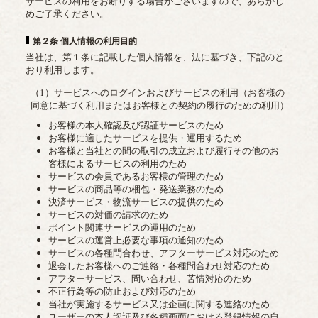
サービスの利用をお断りする場合がございますので、あらかじ
めご了承ください。
第２条 個人情報の利用目的
当社は、第１条に記載した個人情報を、法に基づき、下記のと
おり利用します。
（1）サービスへのログインおよびサービスの利用（お客様の
同意に基づく利用またはお客様との契約の履行のための利用）
お客様の本人確認及び認証サービスのため
お客様に適したサービスを提供・運用するため
お客様と当社との間の取引の成立および履行その他のお
客様によるサービスの利用のため
サービスの会員であるお客様の管理のため
サービスの商品等の梱包・発送業務のため
決済サービス・物流サービスの提供のため
サービスの対価の請求のため
ポイント関連サービスの運用のため
サービスの運営上必要な事項の通知のため
サービスの各種問合わせ、アフターサービス対応のため
退会したお客様へのご連絡・各種問合わせ対応のため
アフターサービス、問い合わせ、苦情対応のため
不正行為等の防止および対応のため
当社が実施するサービス又は企画に関する連絡のため
ユーザーの本人認証及び各種画面における登録情報の自