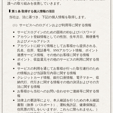
護への取り組みを改善していきます。
第１条 取得する個人情報の項目
当社は、法に基づき、下記の個人情報を取得します。
（1）サービスへのログインおよび利用等に関する情報
サービスログインのための固有のIDおよびパスワード
アカウント登録情報としての性別、生年月日、郵便番号
およびメールアドレス
アカウントに紐づく情報としてお客様から提供される、
氏名、住所、電話番号、SNSアカウント情報、ポイント
連携サービス情報、その他のお客様に関する情報
ポイント、収益還元その他のサービスの利用に関する情
報
サービスの利用を通じてお客様が行った取引遂行のため
の情報および当該取引内容に関する情報
クレジットカード情報、銀行口座情報、電子マネー、収
納代行、代引きに関する情報その他の決済およびその方
法に関する情報
お客様から当社へのお問い合わせやご連絡等に関する情
報
法律上の要請等により、本人確認を行うための本人確認
書類（旅券（パスポート）、運転免許証、健康保険証、
住民票の写しをいいますが、これらに限られません。）