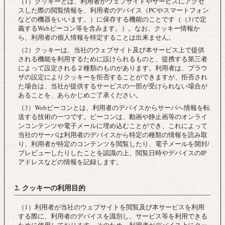
（1）クッキーとは、利用者がウェブサイトやサービスにアクセ
スした際の閲覧情報を、利用者のデバイス（PCやスマートフォン
などの機器をいいます。）に保存する機能のことです（（3)で定
義するWebビーコン等を含みます。）。なお、クッキー情報か
ら、利用者の個人情報を特定することは出来ません。
（2）クッキーは、当社のウェブサイト及び本サービス上で提供
される機能を利用するために設けられるものと、提携する第三者
によって設定される２種類のものがあります。利用者は、ブラウ
ザの設定によりクッキーを拒否することができますが、拒否され
た場合は、当社が提供するサービスの一部が受けられない場合が
あることを、あらかじめご了承ください。
（3）Webビーコンとは、利用者のデバイスからサーバへ情報を転
送する技術の一つです。ビーコンは、動画や静止画等のオンライ
ンコンテンツや電子メールに埋め込むことができ、これによって
当社のサーバは利用者のデバイスから特定の種類の情報を読み取
り、利用者が特定のコンテンツを閲覧したり、電子メールを開封/
プレビューしたりしたことを認識の上、閲覧日時やデバイスのIP
アドレスなどの情報を記録します。
2. クッキーの利用目的
（1）利用者が当社のウェブサイトを閲覧及び本サービスを利用
する際に、利用者のデバイスを識別し、サービス等を利用できる