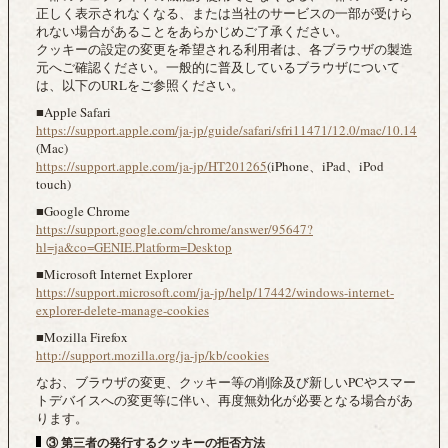
正しく表示されなくなる、または当社のサービスの一部が受けら
れない場合があることをあらかじめご了承ください。
クッキーの設定の変更を希望される利用者は、各ブラウザの製造
元へご確認ください。一般的に普及しているブラウザについて
は、以下のURLをご参照ください。
■Apple Safari
https://support.apple.com/ja-jp/guide/safari/sfri11471/12.0/mac/10.14
(Mac)
https://support.apple.com/ja-jp/HT201265
(iPhone、iPad、iPod
touch)
■Google Chrome
https://support.google.com/chrome/answer/95647?
hl=ja&co=GENIE.Platform=Desktop
■Microsoft Internet Explorer
https://support.microsoft.com/ja-jp/help/17442/windows-internet-
explorer-delete-manage-cookies
■Mozilla Firefox
http://support.mozilla.org/ja-jp/kb/cookies
なお、ブラウザの変更、クッキー等の削除及び新しいPCやスマー
トデバイスへの変更等に伴い、再度無効化が必要となる場合があ
ります。
③ 第三者の発行するクッキーの拒否方法