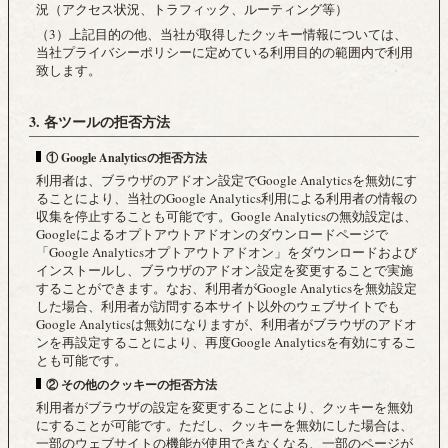
況（アクセス状況、トラフィック、ルーティング等）
（3）上記目的の他、当社が取得したクッキー情報については、
当社プライバシーポリシーに定めている利用目的の範囲内で利用
致します。
3. 各ツールの拒否方法
① Google Analyticsの拒否方法
利用者は、ブラウザのアドオン設定でGoogle Analyticsを無効にす
ることにより、当社のGoogle Analytics利用による利用者の情報の
収集を停止することも可能です。Google Analyticsの無効設定は、
Googleによるオプトアウトアドオンのダウンロードページで
「Google Analyticsオプトアウトアドオン」をダウンロードおよび
インストールし、ブラウザのアドオン設定を変更することで実施
することができます。なお、利用者がGoogle Analyticsを無効設定
した場合、利用者が訪問する本サイト以外のウェブサイトでも
Google Analyticsは無効になりますが、利用者がブラウザのアドオ
ンを再設定することにより、再度Google Analyticsを有効にするこ
とも可能です。
② その他のクッキーの拒否方法
利用者がブラウザの設定を変更することにより、クッキーを無効
にすることが可能です。ただし、クッキーを無効にした場合は、
一部のウェブサイトの機能が使用できなくなる、一部のページが