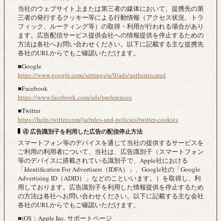
当社のウェブサイト上または第三者の媒体において、提携先の第
三者の発行するクッキー等による行動情報（アクセス状況、トラ
フィック、ルーティング等）の取得・利用が行われる場合があり
ます。広告配信サービス提供会社への情報提供を停止するための
方法は各社へお問い合わせください。以下に記載する主な提携先
各社のURLからでもご確認いただけます。
■Google
https://www.google.com/settings/u/0/ads/authenticated
■Facebook
https://www.facebook.com/ads/preferences
■Twitter
https://help.twitter.com/ja/rules-and-policies/twitter-cookies
④ 広告識別子を利用した広告の配信停止方法
スマートフォン等のデバイスを通じて当社の提供するサービスを
ご利用の利用者について、当社は、広告識別子（スマートフォン
等のデバイスに搭載されている識別子で、Apple社における
「Identification For Advertisers（IDFA）」、Google社の「Google
Advertising ID（ADID）」などのこといいます。）を取得し、利
用しております。広告識別子を利用した情報提供を停止するため
の方法は各社へお問い合わせください。以下に記載する主な会社
各社のURLからでもご確認いただけます。
■iOS：Apple Inc. サポートページ