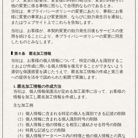
かつ、変更の必要性、変更後の内容の相当性、変更の内容その
他の変更に係る事情に照らして合理的なものであるとき。
当社は、本プライバシーポリシーの変更にあたり、事前にお客
様に変更の事実および変更箇所、ならびに効力発生日を通知し
またはウェブサイト上でこれらを告知します。
当社は、お客様が、本契約変更の効力発生日後もサービスの使
用を続けることにより、本プライバシーポリシーの変更に同意
したものとみなします。
第６条 匿名加工情報
当社は、お客様の個人情報について、特定の個人を識別するこ
とおよび作成に用いる個人情報を復元することができないよう
適切な保護措置を講じたうえで、匿名加工情報の作成と第三者
への提供を法令で認められた範囲で実施します。
1. 匿名加工情報の作成方法
当社は、個人情報保護法が定める加工基準に沿って、お客様の
情報を加工し匿名加工情報を作成します。
主な加工例
（1）個人情報に含まれる特定の個人を識別できる記述の削除
（2）個人情報に含まれる個人識別符号の削除
（3）個人情報と他の情報とを相互に連結させる符号の削除
（4）特異な記述などの削除
（5）個人情報データベース内の特徴と他の個人情報との異な