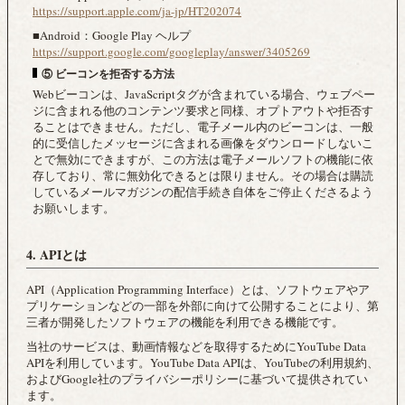
https://support.apple.com/ja-jp/HT202074
■Android：Google Play ヘルプ
https://support.google.com/googleplay/answer/3405269
⑤ ビーコンを拒否する方法
Webビーコンは、JavaScriptタグが含まれている場合、ウェブペー
ジに含まれる他のコンテンツ要求と同様、オプトアウトや拒否す
ることはできません。ただし、電子メール内のビーコンは、一般
的に受信したメッセージに含まれる画像をダウンロードしないこ
とで無効にできますが、この方法は電子メールソフトの機能に依
存しており、常に無効化できるとは限りません。その場合は購読
しているメールマガジンの配信手続き自体をご停止くださるよう
お願いします。
4. APIとは
API（Application Programming Interface）とは、ソフトウェアやア
プリケーションなどの一部を外部に向けて公開することにより、第
三者が開発したソフトウェアの機能を利用できる機能です。
当社のサービスは、動画情報などを取得するためにYouTube Data
APIを利用しています。YouTube Data APIは、YouTubeの利用規約、
およびGoogle社のプライバシーポリシーに基づいて提供されてい
ます。