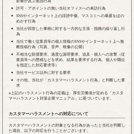
影響が及ぶ迷惑行為
許可・アポイントの無い当社オフィスへの来訪行為
SNSやインターネット上の誹謗中傷、マスコミへの暴露をほの
めかす行為
当社が回答した事柄に対する一方的な主張・指摘の繰り返し行
為
当社で働く従業員等の個人情報のSNSやインターネット上へ無
断投稿行為（写真、音声、映像の公開）
不相当な賠償要求、過度な謝罪要求、追及・個人への攻撃（従
業員等への懲戒などを求め、結果を要求する行為、個人や職位
を指定した対応要求等）
当社サービス以外に対する要求
その他、当社が「カスタマーハラスメント行為」と判断した要
求
※上記のハラスメント行為の定義は、厚生労働省が定める「カスタ
マーハラスメント対策企業マニュアル」に基づいています。
カスタマーハラスメントへの対応について
カスタマーハラスメントの対象となる行為があったと当社が判断し
た場合、以下の対応を行うことがございます。