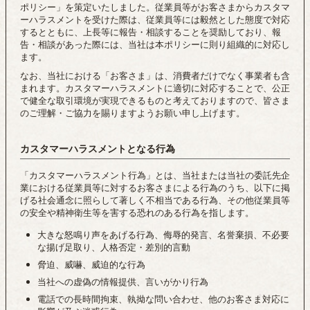
ポリシー」を策定いたしました。従業員等がお客さまからカスタマ
ーハラスメントを受けた際は、従業員等には毅然とした態度で対応
するとともに、上長等に報告・相談することを奨励しており、報
告・相談があった際には、当社は本ポリシーに則り組織的に対応し
ます。
なお、当社における「お客さま」は、消費者だけでなく事業者も含
まれます。カスタマーハラスメントに適切に対応することで、公正
で健全な取引環境が実現できるものと考えておりますので、皆さま
のご理解・ご協力を賜りますようお願い申し上げます。
カスタマーハラスメントとなる行為
「カスタマーハラスメント行為」とは、当社または当社の委託先企
業における従業員等に対するお客さまによる行為のうち、以下に掲
げる社会通念に照らして著しく不相当である行為、その他従業員等
の安全や精神衛生等を害する恐れのある行為を指します。
大きな怒鳴り声をあげる行為、侮辱的発言、名誉棄損、不必要
な揚げ足取り、人格否定・差別的言動
脅迫、威嚇、威迫的な行為
当社への虚偽の情報提供、言いがかり行為
電話での長時間拘束、執拗な問い合わせ、他のお客さま対応に