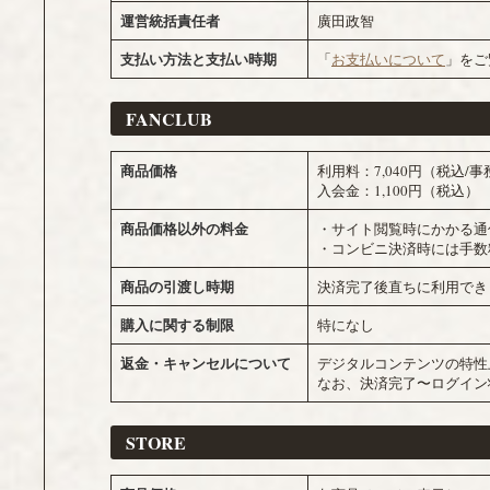
運営統括責任者
廣田政智
支払い方法と支払い時期
「
お支払いについて
」をご
FANCLUB
商品価格
利用料：7,040円（税込/事
入会金：1,100円（税込）
商品価格以外の料金
・サイト閲覧時にかかる通
・コンビニ決済時には手数
商品の引渡し時期
決済完了後直ちに利用でき
購入に関する制限
特になし
返金・キャンセルについて
デジタルコンテンツの特性
なお、決済完了〜ログイン
STORE