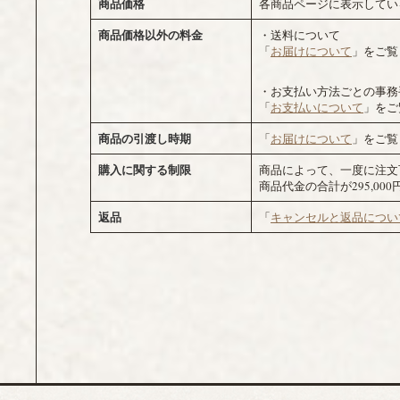
商品価格
各商品ページに表示してい
商品価格以外の料金
・送料について
「
お届けについて
」をご覧
・お支払い方法ごとの事務
「
お支払いについて
」をご
商品の引渡し時期
「
お届けについて
」をご覧
購入に関する制限
商品によって、一度に注文
商品代金の合計が295,0
返品
「
キャンセルと返品につい