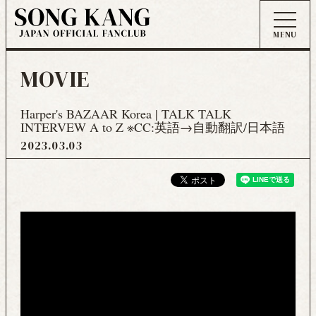
MOVIE
Harper's BAZAAR Korea | TALK TALK
INTERVEW A to Z ※CC:英語→自動翻訳/日本語
2023
03
03