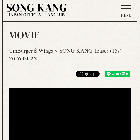
MOVIE
UmBurger＆Wings × SONG KANG Teaser (15s)
2026
04
23