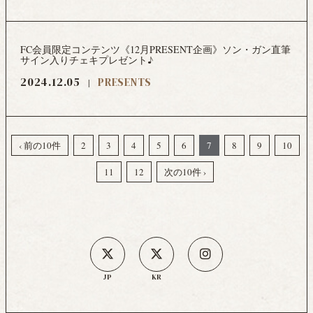
FC会員限定コンテンツ《12月PRESENT企画》ソン・ガン直筆
サイン入りチェキプレゼント♪
2024.12.05
PRESENTS
‹ 前の10件
2
3
4
5
6
7
8
9
10
11
12
次の10件 ›
JP
KR