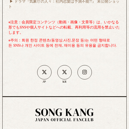
▶︎ ドラマ『気象庁の人々：社内恋愛は予測不能?!』 未公開ショッ
ト
※注意：
会員限定コンテンツ（動画・画像・文章等）は、いかなる
形でもSNSや個人サイトなどへの転載、再利用等の流用を禁止いた
します。
※주의：
회원 한정 콘텐츠(동영상,사진,문장 등)는 어떤 형태로
든 SNS나 개인 사이트 등에 전재, 재이용 등의 유용을 금지합니다.
JP
KR