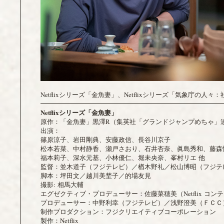
Netflixシリーズ「金魚妻」、Netflixシリーズ「気象庁の人々
━━━━━━━━━━━━━━━━━━━━━━━━━━━━
Netflix
シリーズ「
金魚妻」
原作：「金魚妻」黒澤R（集英社「グランドジャンプめちゃ」
出演：
篠原涼子、岩田剛典、安藤政信、長谷川京子
松本若菜、中村静香、瀬戸さおり、石井杏奈、眞島秀和、藤森
福本莉子、深水元基、小林優仁、堀未央奈、峯村リエ 他
監督：並木道子（フジテレビ）／楢木野礼／松山博昭（フジテ
脚本：坪田文／越川美埜子／的場友見
撮影: 相馬大輔
エグゼクティブ・プロデューサー：佐藤菜穂美（Netflix 
プロデューサー：中野利幸（フジテレビ）／浅野澄美（ＦＣＣ
制作プロダクション：フジクリエイティブコーポレーション
製作：Netflix