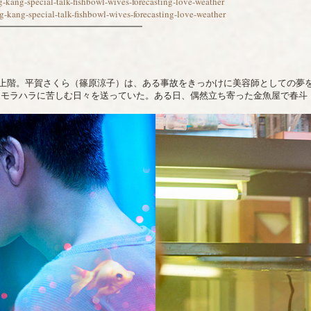
g-kang-special-talk-fishbowl-wives-forecasting-love-weather
g-kang-special-talk-fishbowl-wives-forecasting-love-weather
━━━━━━━━━━━━━━━━
上階。平賀さくら（篠原涼子）は、ある事故をきっかけに美容師としての夢
とモラハラに苦しむ日々を送っていた。ある日、偶然立ち寄った金魚屋で春斗