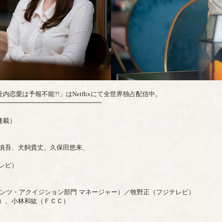
：社内恋愛は予報不能?!」はNetflixにて全世界独占配信中。
━━━━━━━━━━━━━━━━
連載）
慎吾、犬飼貴丈、久保田悠来、
レビ）
コンテンツ・アクイジション部門 マネージャー）／牧野正（フジテレビ）
）、小林和紘（ＦＣＣ）