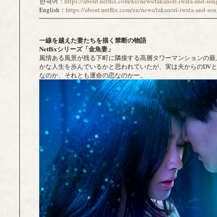
한극어：
https://about.netflix.com/ko/news/takanori-iwata-and-son
English：
https://about.netflix.com/en/news/takanori-iwata-and-son
━━━━━━━━━━━━━━━━━━━━━━━━━━━━
一線を越えた妻たちを描く禁断の物語
Netflix
シリーズ「金魚妻」
風情ある風景が残る下町に隣接する高層タワーマンションの最
かな人生を歩んでいるかと思われていたが、実は夫からのDV
なのか、それとも運命の恋なのかー。