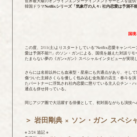
世界最大級のオンラインエンターテインメントサービスを提供す
Netflix
シリーズ「気象庁の人々
:
社内恋愛は予測不
韓国ドラマ
国境
この度、2/11(土)よりスタートしている”Netflix恋愛キャ
愛は予測不能?!」のソン・ガンによる、国境を越えた対談リ
たまらない夢の《ガン×ガン》スペシャルインタビューが実現
さらには名前以外にも血液型・星座にも共通点があり、そしてN
傷ついた主婦さくらを優しく包み込む金魚屋の店主・春斗を演じ
たパートナーに浮気され社内恋愛に懲りている主人公チン・ハ
通点も併せ持っている。
同じアジア圏で大活躍する俳優として、初対面ながらも演技へ
＞ 岩田剛典 × ソン・ガン スペ
※ 2/24 追記 ※