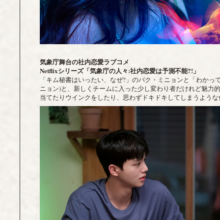
気象庁舞台の社内恋愛ラブコメ
Netflix
シリーズ「気象庁の人々:社内恋愛は予測不能?!」
「キム秘書はいったい、なぜ?」のパク・ミニョンと「わかって
ニョン)と、新しくチームに入った少し変わり者だけれど魅力
当てたりウインクをしたり、思わずドキドキしてしまうような