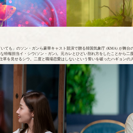
いても」のソン・ガンら豪華キャスト競演で贈る韓国気象庁 (KMA) が舞
的な特報担当イ・シウ(ソン・ガン)。元カレとひどい別れ方をしたことから二
仕草を見せるシウ。二度と職場恋愛はしないという誓いを破ったハギョンの