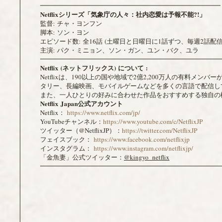
━━━━━━━━━━━━━━━━━━━━━━━━━━━━
Netflix
シリーズ
「気象庁の人々：社内恋愛は予報不能?!」
監督: チャ・ヨンフン
脚本: ソン・ヨン
エピソード数: 全16話 (土曜日と日曜日に1話ずつ、毎週2話配信
主演: パク・ミニョン、ソン・ガン、ユン・バク、ユラ
━━━━━━━━━━━━━━━━━━━━━━━━━━━━
Netflix (
ネットフリックス) について :
Netflixは、190以上の国や地域で2億2,200万人の
タリー、長編映画、モバイルゲームなどを多くの言語で配信し
また、一人ひとりの好みに合わせた作品をおすすめする独自の
Netflix Japan
公式アカウント
Netflix：
https://www.netflix.com/jp/
YouTubeチャンネル：
https://www.youtube.com/c/NetflixJP
ツイッター（@NetflixJP）：
https://twitter.com/NetflixJP
フェイスブック：
https://www.facebook.com/netflixjp
インスタグラム：
https://www.instagram.com/netflixjp/
「金魚妻」公式ツイッター：
@kingyo_netflix
━━━━━━━━━━━━━━━━━━━━━━━━━━━━