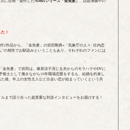
Netflix
シリーズ「金魚妻」
と共に企画・製作した
、話題沸騰中の
した！
マの新作2作品から、「金魚妻」の岩田剛典×「気象庁の人々: 社内恋
ん”の相性でお馴染みということもあり、それぞれのファンには
。「金魚妻」で岩田は、篠原涼子演じる夫からのモラハラやDVに
予報士として働きながら10年職場恋愛をするも、結婚を約束し
れた後、年上の女性主人公と出会い恋が始まっていくという共
イルまで語り合った超貴重な対談インタビューをお届けする！