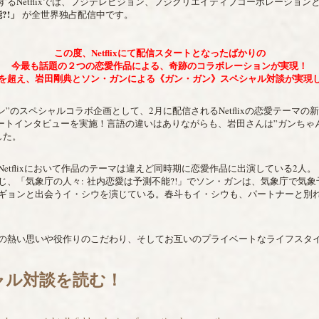
るNetflixでは、フジテレビジョン、フジクリエイティブコーポレーション
能
?!
」
が全世界独占配信中です。
この度、Netflixにて配信スタートとなったばかりの
今最も話題の２つの恋愛作品による、奇跡のコラボレーションが実現！
を超え、岩田剛典とソン・ガンによる《ガン・ガン》スペシャル対談が実現
ンペーン”のスペシャルコラボ企画として、2月に配信されるNetflixの恋愛テー
モートインタビューを実施！言語の違いはありながらも、岩田さんは”ガンちゃ
した。
etflixにおいて作品のテーマは違えど同時期に恋愛作品に出演している2人
、「気象庁の人々: 社内恋愛は予測不能?!」でソン・ガンは、気象庁で気象
ギョンと出会うイ・シウを演じている。春斗もイ・シウも、パートナーと別
の熱い思いや役作りのこだわり、そしてお互いのプライベートなライフスタ
シャル対談を読む！