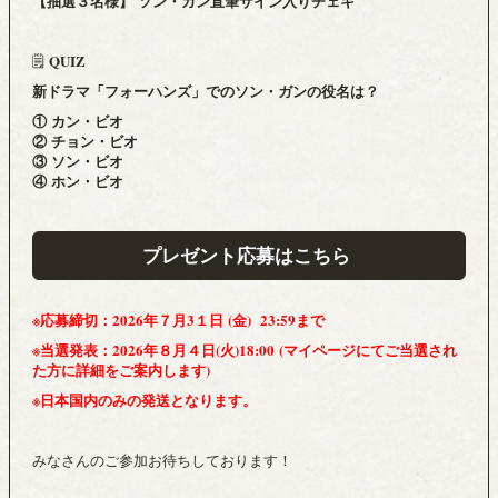
【抽選３名様】 ソン・ガン直筆サイン入りチェキ
QUIZ
🗒️
新ドラマ「フォーハンズ」でのソン・ガンの役名は？
① カン・ビオ
② チョン・ビオ
③ ソン・ビオ
④ ホン・ビオ
プレゼント応募はこちら
※
応募締切：
2026年７月3１日 (金
) 23:59まで
※当選発表：2026年８月４日(火)18:00 (マイページにてご当選され
た方に詳細をご案内します)
※日本国内のみの発送となります。
みなさんのご参加お待ちしております！