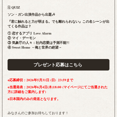
QUIZ
🗒️
ソン・ガン出演作品から出題🎶
『君に触れると力が弱まる。でも離れられない』この名シーンが出
てくる作品は？​
① 恋するアプリ Love Alarm
② マイ・デーモン
③ 気象庁の人々：社内恋愛は予測不能?!
④ Sweet Home －俺と世界の絶望－
プレゼント応募はこちら
※
応募締切：
2026年5月31日 (日
) 23:59まで
※当選発表：2026年6月4日(木)18:00 (マイページにてご当選された
方に詳細をご案内します)
※日本国内のみの発送となります。
みなさんのご参加お待ちしております！